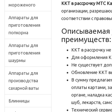
ККТ в рассрочку МТС Ка
мороженого
организации, разрешаю
Аппараты для
соответствии с правовы
приготовления
Описываемая 
попкорна
преимуществ:
Аппараты для
ККТ в рассрочку не
приготовления
Для оформления К
шаурмы
Не существует до
Обновление ККТ в
Аппараты для
В сумму предлагае
производства
оплаты картами, з
сахарной ваты
органе, наладка ка
Блинницы
шуб, лекарств, сам
Технический сервис