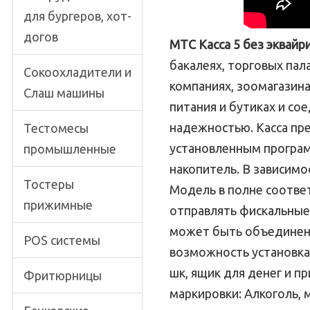
для бургеров, хот-
догов
МТС Касса 5 без эквайр
бакалеях, торговых пал
Сокоохладители и
компаниях, зоомагазина
Слаш машины
питания и бутиках и со
надежностью. Касса пре
Тестомесы
установленным програм
промышленные
накопитель. В зависимо
Тостеры
Модель в полне соответ
прижимные
отправлять фискальные 
может быть объединена
POS системы
возможность установка
шк, ящик для денег и п
Фритюрницы
маркировки: Алкоголь, 