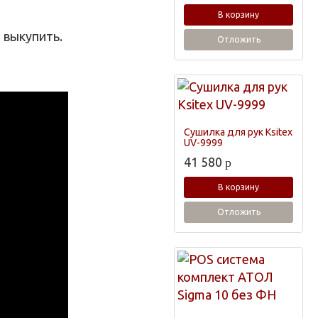
В корзину
 выкупить.
Отложить
Сушилка для рук Ksitex
UV-9999
41 580
p
В корзину
Отложить