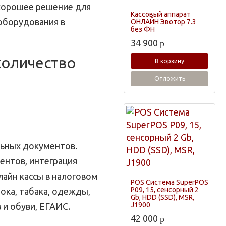
 хорошее решение для
Кассовый аппарат
оборудования в
ОНЛАЙН Эвотор 7.3
без ФН
34 900
p
количество
В корзину
Отложить
ьных документов.
ентов, интеграция
лайн кассы в налоговом
POS Система SuperPOS
P09, 15, сенсорный 2
лока, табака, одежды,
Gb, HDD (SSD), MSR,
J1900
 и обуви, ЕГАИС.
42 000
p