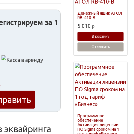
Денежный ящик АТОЛ
RB-410-B
егистрируем за 1
5 010
p
В корзину
Отложить
х
Программное
обеспечение
Активация лицензии
з эквайринга
ПО Sigma сроком на 1
год тариф «Бизнес»