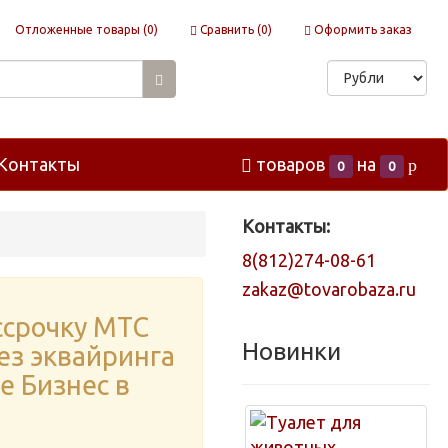
Отложенные товары (
0
)
Сравнить (
0
)
Оформить заказ
Контакты
товаров
на
p
0
0
Контакты:
8(812)274-08-61
zakaz@tovarobaza.ru
ссрочку МТС
Новинки
без эквайринга
е Бизнес в