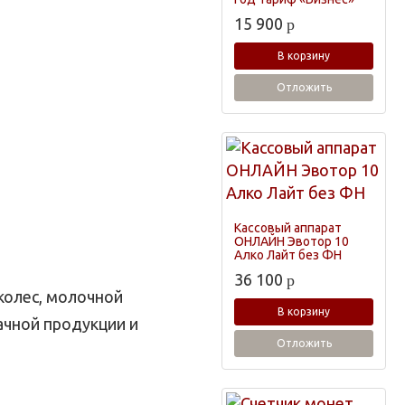
15 900
p
В корзину
Отложить
Кассовый аппарат
ОНЛАЙН Эвотор 10
Алко Лайт без ФН
36 100
p
колес, молочной
В корзину
ачной продукции и
Отложить