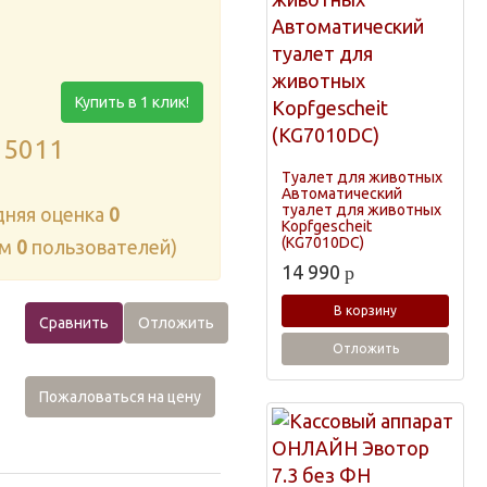
Купить в 1 клик!
15011
Туалет для животных
Автоматический
туалет для животных
дняя оценка
0
Kopfgescheit
(KG7010DC)
ам
0
пользователей)
14 990
p
В корзину
Сравнить
Отложить
Отложить
Пожаловаться на цену