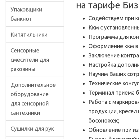
на тарифе Биз
Упаковщики
Содействуем при к
банкнот
Ккм с установленн
Кипятильники
Программа для кон
Оформление ккм в 
Сенсорные
Заключение контра
смесители для
Настройка дополн
раковины
Научим Ваших сотр
Технические консу
Дополнительное
Терминал приема б
оборудование
Работа с маркиров
для сенсорной
продукции, кресел
сантехники
босоножек;
Сушилки для рук
Обновление при из