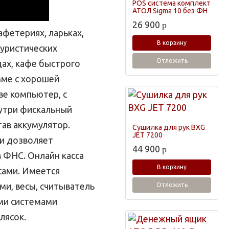
POS система комплект
АТОЛ Sigma 10 без ФН
26 900
p
фетериях, ларьках,
В корзину
туристических
Отложить
дах, кафе быстрого
мме с хорошей
ве компьютер, с
утри фискальный
тав аккумулятор.
Сушилка для рук BXG
JET 7200
 и дозволяет
44 900
p
 ФНС. Онлайн касса
В корзину
сами. Имеется
и, весы, считыватель
Отложить
еми системами
лясок.