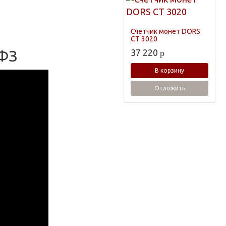
Счетчик монет DORS
CT 3020
 ФЗ
37 220
p
В корзину
Отложить