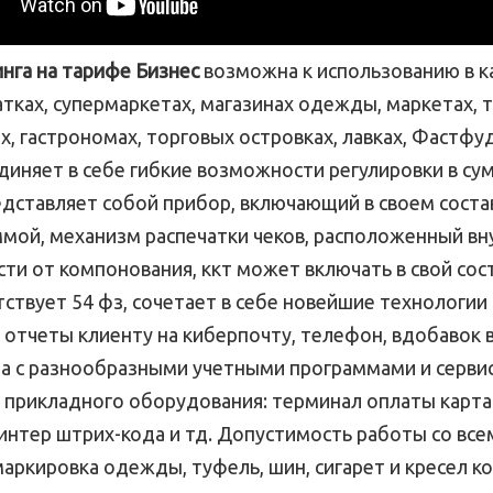
инга на тарифе Бизнес
возможна к использованию в ка
атках, супермаркетах, магазинах одежды, маркетах, 
х, гастрономах, торговых островках, лавках, Фастфу
единяет в себе гибкие возможности регулировки в су
дставляет собой прибор, включающий в своем соста
мой, механизм распечатки чеков, расположенный вн
сти от компонования, ккт может включать в свой сос
ствует 54 фз, сочетает в себе новейшие технологии
отчеты клиенту на киберпочту, телефон, вдобавок в
 с разнообразными учетными программами и серви
 прикладного оборудования: терминал оплаты картам
ринтер штрих-кода и тд. Допустимость работы со вс
маркировка одежды, туфель, шин, сигарет и кресел ко