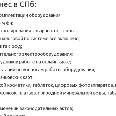
нес в СПб:
омплектации оборудования;
ым фн;
тролирования товарных остатков;
налоговой по системе все включено;
кта с офд;
ительного электрооборудования;
удников работе на онлайн кассе;
льтации по вопросам работы оборудования;
анковских карт;
кой косметики, таблеток, цифровых фотоаппаратов, 
 колясок, платьев, природной минеральной воды, таб
менении законодательных актов;