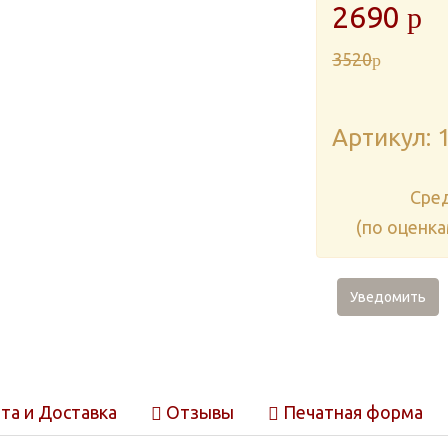
2690
p
3520
p
Артикул: 
Cре
(по оценк
Уведомить
та и Доставка
Отзывы
Печатная форма