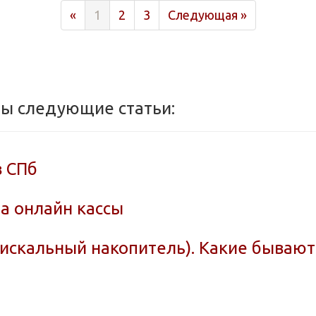
Previous
Next
«
1
2
3
Следующая »
ны следующие статьи:
в СПб
а онлайн кассы
фискальный накопитель). Какие бываю