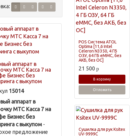
вка:
POS Система ATOL
Optima [11,6 Intel
Celeron N3350, 4 ГБ
ОЗУ, 64 ГБ eMMC, без
АКБ, без ОС]
овый аппарат в
21 500
p
рочку МТС Касса 7 на
фе Бизнес без
В корзину
йринга с выкупом
Отложить
кул
15014
овый аппарат в
рочку МТС Касса 7 на
фе Бизнес без
йринга с выкупом
-
Сушилка для рук Ksitex
охое предложение
UV-9999С