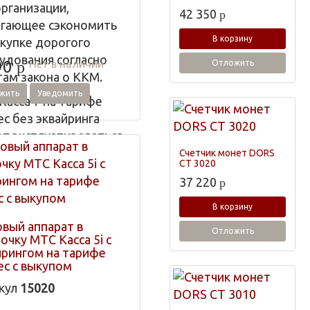
организации,
42 350
p
гающее сэкономить
В корзину
окупке дорогого
удования согласно
Нет в наличии
90
Отложить
p
там закона о ККМ.
жить
Уведомить
Касса 7 на тарифе
ес без эквайринга
т эксплуатироваться
рговых островках,
Счетчик монет DORS
CT 3020
ках, гастрономах,
37 220
p
ах быстрого питания,
ах, магазинах одежды
В корзину
пермаркетах.
овый аппарат в
Отложить
очку МТС Касса 5i с
йрингом на тарифе
ес с выкупом
кул
15020