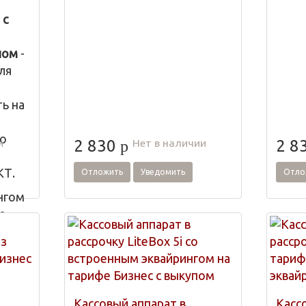
 с
пом
-
ля
ь на
но
и
Нет в наличии
2 830
2 8
p
КТ.
Отложить
Уведомить
Отло
нгом
с
 в
иях,
.
Кассовый аппарат в
Касс