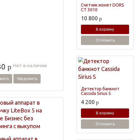
Счетчик монет DORS
CT 3010
10 800
p
В корзину
Отложить
Нет в наличии
30
p
жить
Уведомить
Детектор банкнот
Cassida Sirius S
4 200
p
В корзину
Отложить
овый аппарат в