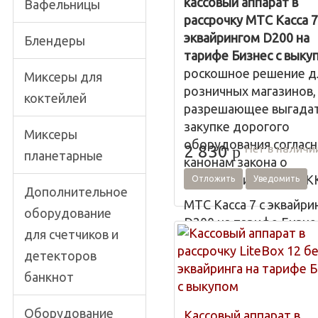
кассовый аппарат в
Вафельницы
рассрочку МТС Касса 7
эквайрингом D200 на
Блендеры
тарифе Бизнес с выку
роскошное решение д
Миксеры для
розничных магазинов,
коктейлей
разрешающее выгадат
закупке дорогого
Миксеры
оборудования соглас
Нет в наличи
2 830
p
планетарные
канонам закона о
применении онлайн К
Отложить
Уведомить
Дополнительное
МТС Касса 7 с эквайри
оборудование
D200 на тарифе Бизне
для счетчиков и
может использоваться
детекторов
торговых палатках,
магазинах одежды,
банкнот
туристических компан
лавках и магазинчиках
Оборудование
Кассовый аппарат в