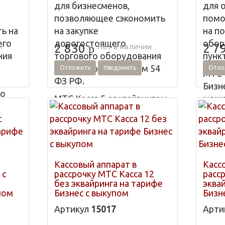
я
для бизнесменов,
для 
позволяющее сэкономить
помо
ь на
на закупке
на п
его
дорогостоящего
обор
и
Нет в наличии
2 830
2 7
p
ния
торгового оборудования
пунк
согласно регламентам 54
Отложить
Уведомить
Отло
МТС 
ФЗ РФ.
Бизн
 о
МТС Касса 5 с эквайрингом
може
D200 на тарифе Бизнес
в то
может использоваться в
бути
ринга
торговых островках,
точк
трактирах, универмагах,
лавк
ции в
супермаркетах,
и су
Кассовый аппарат в
Касс
ния,
 с
магазинчиках и турфирмах.
рассрочку МТС Касса 12
расср
без эквайринга на тарифе
эква
х
пом
Бизнес с выкупом
Бизн
их
Артикул
15017
Арти
х,