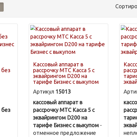
Сортиро
Кассовый аппарат в
Касс
 без
рассрочку МТС Касса 5 с
расс
эквайрингом D200 на
тари
тарифе Бизнес с выкупом
эква
Артикул
15013
Арти
кассовый аппарат в
касс
 без
рассрочку МТС Касса 5 с
расс
эквайрингом D200 на
тари
тарифе Бизнес с выкупом
-
эква
отменное предложение
непл