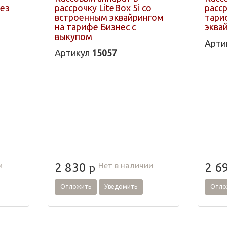
без
рассрочку LiteBox 5i со
расср
встроенным эквайрингом
тари
на тарифе Бизнес с
эква
выкупом
Арти
Артикул
15057
и
Нет в наличии
2 830
2 6
p
Отложить
Уведомить
Отло