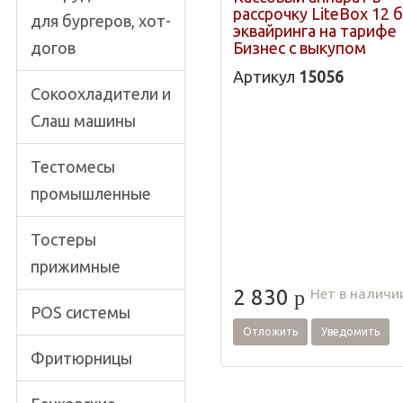
рассрочку LiteBox 12 
для бургеров, хот-
эквайринга на тарифе
догов
Бизнес с выкупом
Артикул
15056
Сокоохладители и
Слаш машины
Тестомесы
промышленные
Тостеры
прижимные
Нет в наличи
2 830
p
POS системы
Отложить
Уведомить
Фритюрницы