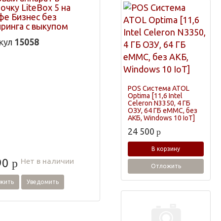
очку LiteBox 5 на
фе Бизнес без
йринга с выкупом
кул
15058
POS Система ATOL
Optima [11,6 Intel
Celeron N3350, 4 ГБ
ОЗУ, 64 ГБ eMMC, без
АКБ, Windows 10 IoT]
24 500
p
В корзину
Нет в наличии
90
p
Отложить
жить
Уведомить