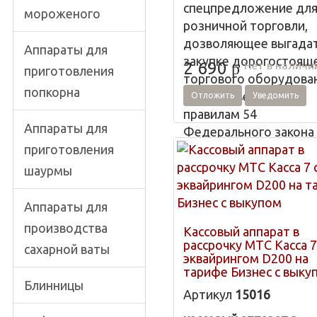
спецпредложение дл
мороженого
розничной торговли,
дозволяющее выгадат
Аппараты для
закупке дорогостоящ
Нет в наличи
2 690
p
приготовления
торгового оборудова
попкорна
для соответствия
Отложить
Уведомить
правилам 54
Аппараты для
Федерального закона
приготовления
применении кассовых
аппаратов.
шаурмы
МТС Касса 5 без эквай
Аппараты для
на тарифе Бизнес
возможна к эксплуата
производства
Кассовый аппарат в
точках быстрого пита
рассрочку МТС Касса 7
сахарной ваты
эквайрингом D200 на
гастрономах, торговы
тарифе Бизнес с выку
палатках, туристическ
Блинницы
Артикул
15016
компаниях, универмага
бутиках и бакалеях.