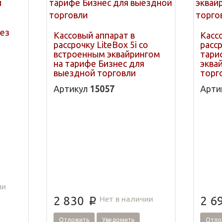
 в
х
без
Кассовый аппарат в
Касс
ах
рассрочку LiteBox 5i со
расср
встроенным эквайрингом
тари
на тарифе Бизнес для
эква
афе
выездной торговли
торг
Артикул
15057
Арти
ии
Нет в наличии
2 830
2 6
p
Отложить
Уведомить
Отло