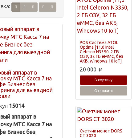
вка:
POS Система ATOL
Optima [11,6 Intel
Celeron N3350, 2 ГБ
ОЗУ, 32 ГБ eMMC, без
АКБ, Windows 10 IoT]
20 000
p
овый аппарат в
рочку МТС Касса 7 на
В корзину
фе Бизнес без
йринга для выездной
Отложить
овли
кул
15014
овый аппарат в
рочку МТС Касса 7 на
Счетчик монет DORS
фе Бизнес без
CT 3020