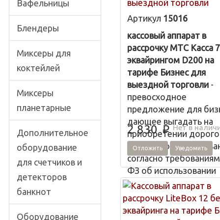
выездной торговли
Вафельницы
Артикул
15016
Блендеры
кассовый аппарат в
рассрочку МТС Касса 7
Миксеры для
эквайрингом D200 на
коктейлей
тарифе Бизнес для
выездной торговли
-
Миксеры
превосходное
планетарные
предложение для биз
дающее выгадать на
Нет в налич
2 830
p
Дополнительное
приобретении дорого
торгового оборудова
оборудование
Отложить
Уведомить
согласно требованиям
для счетчиков и
ФЗ об использовании
детекторов
онлайн касс.
банкнот
МТС Касса 7 с эквайри
D200 на тарифе Бизне
Оборудование