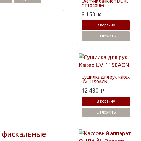
Счетчик банкнот DORS
CT1040UM
8 150
p
В корзину
Отложить
Сушилка для рук Ksitex
UV-1150ACN
12 480
p
В корзину
Отложить
т фискальные