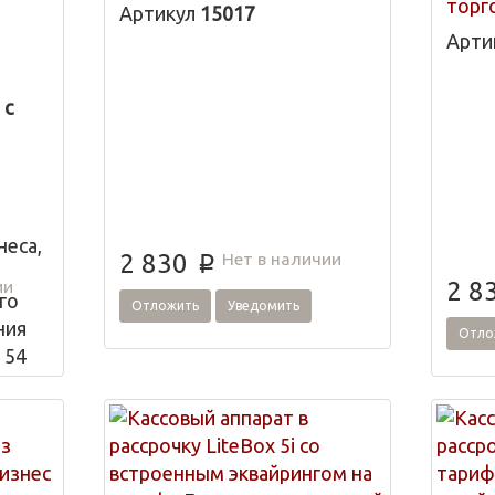
торг
Артикул
15017
Фастфудах и бистро.
остр
Арти
одеж
бути
 с
неса,
Нет в наличии
2 830
p
ии
2 8
го
Отложить
Уведомить
ния
Отло
 54
нгом
с