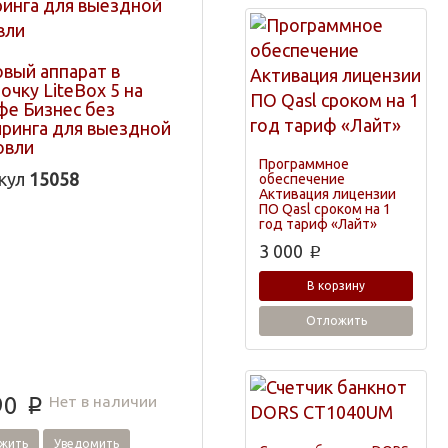
овый аппарат в
очку LiteBox 5 на
фе Бизнес без
йринга для выездной
овли
Программное
кул
15058
обеспечение
Активация лицензии
ПО Qasl сроком на 1
год тариф «Лайт»
3 000
p
В корзину
Отложить
Нет в наличии
90
p
жить
Уведомить