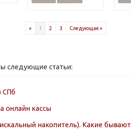
Previous
Next
«
1
2
3
Следующая »
ны следующие статьи:
в СПб
а онлайн кассы
фискальный накопитель). Какие бываю