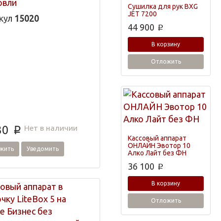
овли
Сушилка для рук BXG
овках, магазинах
JET 7200
кул
15020
ды, ларьках и
44 900
p
ках.
В корзину
Отложить
Нет в наличии
30
p
Кассовый аппарат
ОНЛАЙН Эвотор 10
жить
Уведомить
Алко Лайт без ФН
36 100
p
В корзину
Отложить