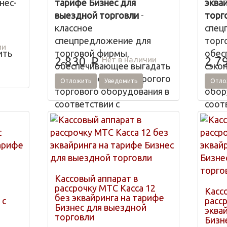
нес-
тарифе Бизнес для
эква
выездной торговли
-
торг
й
классное
спец
спецпредложение для
торг
ии
ить
торговой фирмы,
обес
Нет в наличии
2 830
2 7
p
обеспечивающее выгадать
сэко
на приобретении дорогого
прио
Отложить
Уведомить
Отло
торгового оборудования в
обор
соответствии с
соот
нормативными
норм
документами закона о
54 Ф
применении ККМ.
ККТ.
ринга
МТС Касса 5 с эквайрингом
МТС 
ию в
D200 на тарифе Бизнес
Бизн
Кассовый аппарат в
ах,
возможна к эксплуатации в
возм
рассрочку МТС Касса 12
Касс
кафе быстрого питания,
без эквайринга на тарифе
точк
 с
расср
Бизнес для выездной
вках,
маркетах, универмагах,
лавка
эква
торговли
Бизн
точках быстрого питания,
супе