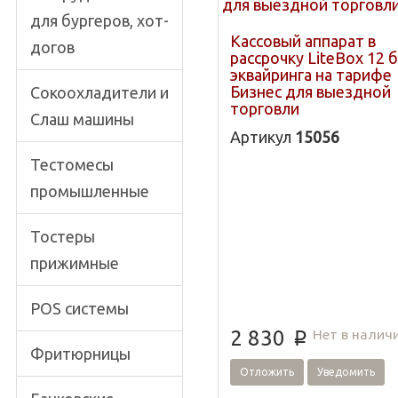
может использоваться
для бургеров, хот-
торговых островках,
Кассовый аппарат в
догов
универмагах, магазина
рассрочку LiteBox 12 
одежды, лавках, точк
эквайринга на тарифе
Бизнес для выездной
Сокоохладители и
быстрого питания,
торговли
Слаш машины
трактирах, ларьках, к
Артикул
15056
быстрого питания и
зоомагазинах.
Тестомесы
промышленные
Тостеры
прижимные
POS системы
Нет в налич
2 830
p
Фритюрницы
Отложить
Уведомить