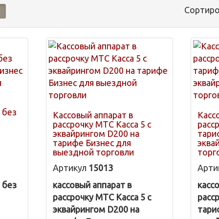
Сортиро
 без
Кассовый аппарат в
Касс
рассрочку МТС Касса 5 с
расс
эквайрингом D200 на
тари
тарифе Бизнес для
эква
выездной торговли
торг
Артикул
15013
Арти
 без
кассовый аппарат в
касс
рассрочку МТС Касса 5 с
расс
эквайрингом D200 на
тари