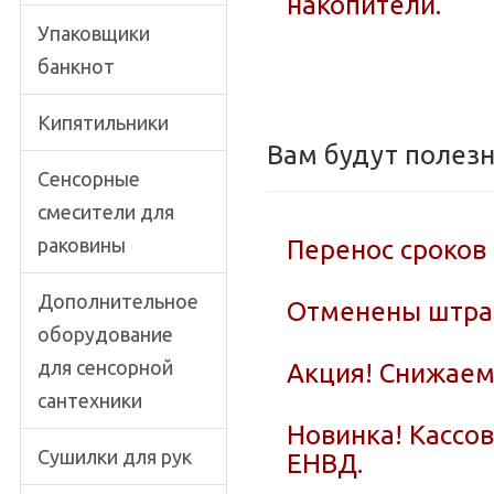
накопители.
Упаковщики
банкнот
Кипятильники
Вам будут полез
Сенсорные
смесители для
раковины
Перенос сроков
Дополнительное
Отменены штраф
оборудование
для сенсорной
Акция! Снижаем
сантехники
Новинка! Кассо
Сушилки для рук
ЕНВД.