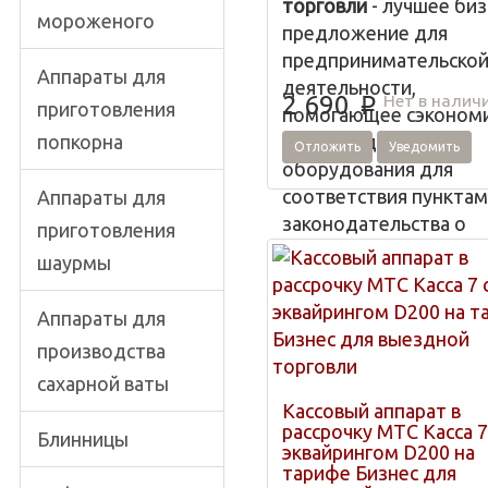
торговли
- лучшее биз
мороженого
предложение для
предпринимательско
Аппараты для
деятельности,
Нет в налич
2 690
p
приготовления
помогающее сэконом
попкорна
на купле дорогого
Отложить
Уведомить
оборудования для
соответствия пунктам
Аппараты для
законодательства о
приготовления
применении кассовых
шаурмы
аппаратов.
МТС Касса 5 без эквай
Аппараты для
на тарифе Бизнес
производства
возможна к применен
сахарной ваты
универмагах, Фастфуд
Кассовый аппарат в
шалманах, магазинах,
рассрочку МТС Касса 7
Блинницы
магазинах одежды, ла
эквайрингом D200 на
тарифе Бизнес для
бутиках и кафе.