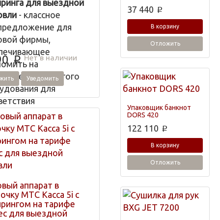
йринга для выездной
37 440
p
овли
- классное
предложение для
В корзину
овой фирмы,
Отложить
печивающее
Нет в наличии
90
p
номить на
бретении дорогого
жить
Уведомить
удования для
ветствия
Упаковщик банкнот
ативным документам
DORS 420
З об использовании
122 110
p
В корзину
Касса 7 на тарифе
Отложить
ес без эквайринга
ожна к эксплуатации в
овый аппарат в
ах быстрого питания,
очку МТС Касса 5i с
х, зоомагазинах,
йрингом на тарифе
ес для выездной
рмаркетах, торговых