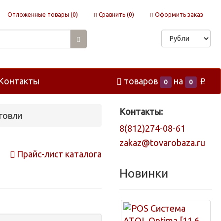
Отложенные товары (
0
)
Сравнить (
0
)
Оформить заказ
Контакты
товаров
на
0
0
p
Контакты:
говли
8(812)274-08-61
zakaz@tovarobaza.ru
Прайс-лист каталога
Новинки