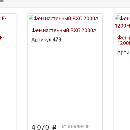
Фен настенный BXG 2000A
F-
Фен 
Артикул
473
1200
Арти
Нет в наличии
4 070
p