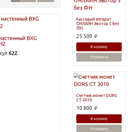
Кассовый аппарат
ОНЛАЙН Эвотор 5 без
ФН
25 500
p
настенный BXG
H2
В корзину
кул
622
Отложить
Счетчик монет DORS
CT 3010
10 800
p
В корзину
Отложить