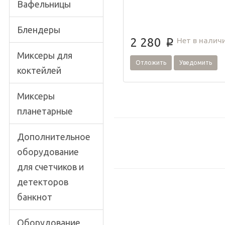
Вафельницы
Блендеры
Нет в налич
2 280
p
Миксеры для
Отложить
Уведомить
коктейлей
Миксеры
планетарные
Дополнительное
оборудование
для счетчиков и
детекторов
банкнот
Оборудование