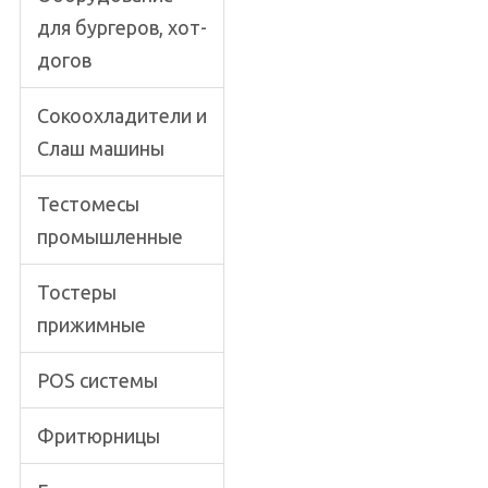
для бургеров, хот-
догов
Сокоохладители и
Слаш машины
Тестомесы
промышленные
Тостеры
прижимные
POS системы
Фритюрницы