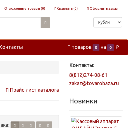
Отложенные товары (
0
)
Сравнить (
0
)
Оформить заказ
Контакты
товаров
на
p
0
0
Контакты:
8(812)274-08-61
zakaz@tovarobaza.ru
Прайс-лист каталога
Новинки
вка: