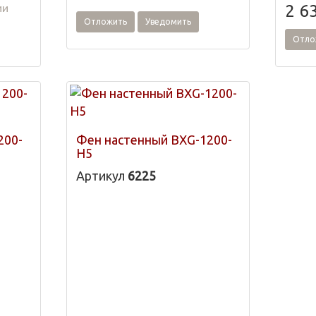
ии
2 6
Отложить
Уведомить
Отло
200-
Фен настенный BXG-1200-
H5
Артикул
6225