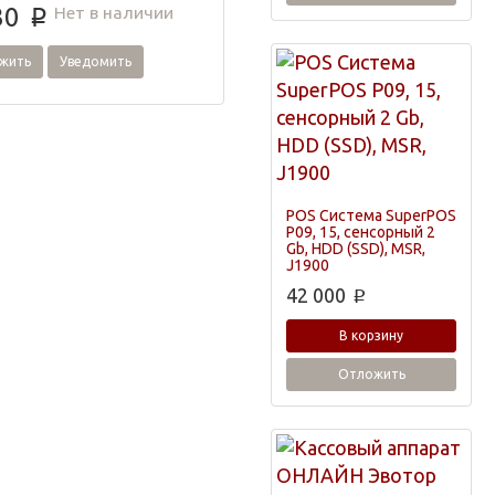
Нет в наличии
30
p
жить
Уведомить
POS Система SuperPOS
P09, 15, сенсорный 2
Gb, HDD (SSD), MSR,
J1900
42 000
p
В корзину
Отложить