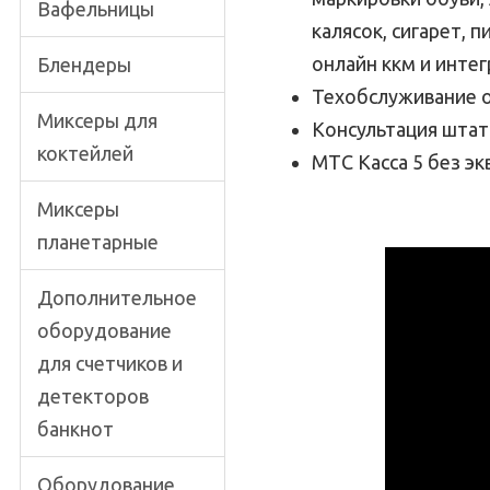
Вафельницы
калясок, сигарет, 
онлайн ккм и инте
Блендеры
Техобслуживание о
Миксеры для
Консультация штат
коктейлей
МТС Касса 5 без э
Миксеры
планетарные
Дополнительное
оборудование
для счетчиков и
детекторов
банкнот
Оборудование