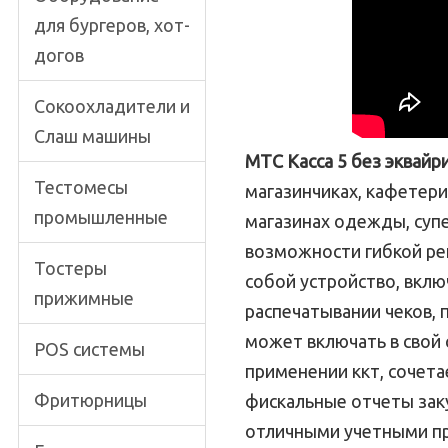
для бургеров, хот-
догов
Сокоохладители и
Слаш машины
МТС Касса 5 без эквайр
Тестомесы
магазинчиках, кафетери
промышленные
магазинах одежды, супе
возможности гибкой рег
Тостеры
собой устройство, вкл
прижимные
распечатывании чеков, 
может включать в свой 
POS системы
применении ккт, сочета
Фритюрницы
фискальные отчеты заку
отличными учетными пр