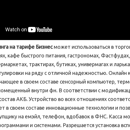
инга на тарифе Бизнес
может использоваться в торго
ях, кафе быстрого питания, гастрономах, Фастфудах
рмаркетах, трактирах, бутиках, универмагах и ларька
улировки на ряду с отличной надежностью. Онлайн 
ючающее в своем составе сенсорный компьютер, тер
помещенный внутри фн. В соответствии с модификаци
состав АКБ. Устройство во всех отношениях соответс
ет в своем составе инновационные технологии и поз
пщику на емэйл, телефон, вдобавок в ФНС. Касса м
ограммами и системами. Разрешается установка вс