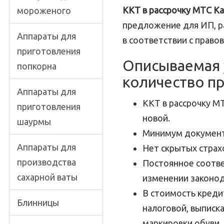
ККТ в рассрочку МТС Ка
мороженого
предложение для ИП, р
Аппараты для
в соответствии с право
приготовления
Описываемая 
попкорна
количество пр
Аппараты для
ККТ в рассрочку МТ
приготовления
новой.
шаурмы
Минимум документ
Аппараты для
Нет скрытых страх
производства
Постоянное соотве
сахарной ваты
изменении законод
В стоимость креди
Блинницы
налоговой, выписка
маркировки обуви,