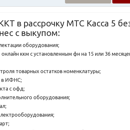
ККТ в рассрочку МТС Касса 5 бе
нес с выкупом:
лектации оборудования;
онлайн ккм с установленным фн на 15 или 36 месяце
троля товарных остатков номенклатуры;
 в ИФНС;
кта с офд;
лнительного оборудования;
ал;
электрооборудования;
арт;