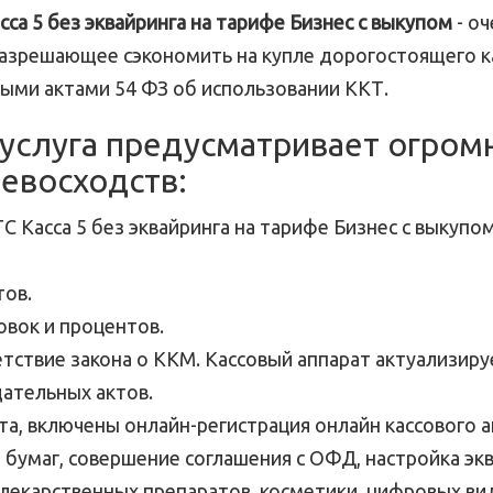
сса 5 без эквайринга на тарифе Бизнес с выкупом
- оч
азрешающее сэкономить на купле дорогостоящего к
выми актами 54 ФЗ об использовании ККТ.
услуга предусматривает огром
евосходств:
С Касса 5 без эквайринга на тарифе Бизнес с выкуп
ов.
овок и процентов.
тствие закона о ККМ. Кассовый аппарат актуализир
ательных актов.
та, включены онлайн-регистрация онлайн кассового 
 бумаг, совершение соглашения с ОФД, настройка экв
 лекарственных препаратов, косметики, цифровых ви