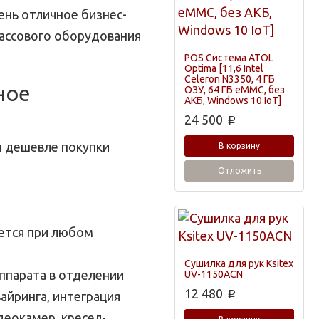
ень отличное бизнес-
ассового оборудования
POS Система ATOL
Optima [11,6 Intel
Celeron N3350, 4 ГБ
ное
ОЗУ, 64 ГБ eMMC, без
АКБ, Windows 10 IoT]
24 500
p
ом дешевле покупки
В корзину
Отложить
уется при любом
Сушилка для рук Ksitex
аппарата в отделении
UV-1150ACN
12 480
p
айринга, интеграция
деокамер, кресел-