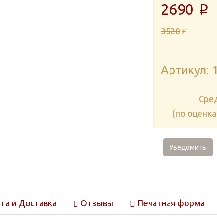
2690
p
3520
p
Артикул: 
Cре
(по оценк
Уведомить
та и Доставка
Отзывы
Печатная форма