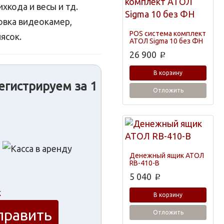
хкода и весы и тд.
овка видеокамер,
POS система комплект
ясок.
АТОЛ Sigma 10 без ФН
26 900
p
В корзину
егистрируем за 1
Отложить
Денежный ящик АТОЛ
RB-410-B
5 040
p
х
В корзину
Отложить