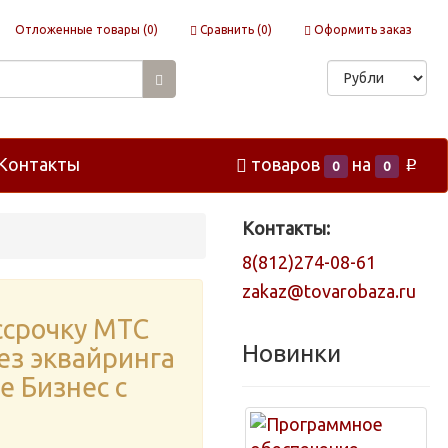
Отложенные товары (
0
)
Сравнить (
0
)
Оформить заказ
Контакты
товаров
на
p
0
0
Контакты:
8(812)274-08-61
zakaz@tovarobaza.ru
ссрочку МТС
Новинки
без эквайринга
е Бизнес с