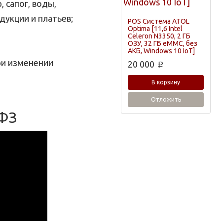
 сапог, воды,
дукции и платьев;
POS Система ATOL
Optima [11,6 Intel
Celeron N3350, 2 ГБ
ОЗУ, 32 ГБ eMMC, без
АКБ, Windows 10 IoT]
ри изменении
20 000
p
В корзину
Отложить
 ФЗ