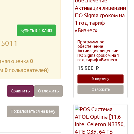
Купить в 1 клик!
15011
Программное
обеспечение
Активация лицензии
ПО Sigma сроком на 1
год тариф «Бизнес»
дняя оценка
0
15 900
p
ам
0
пользователей)
В корзину
Отложить
Сравнить
Отложить
Пожаловаться на цену