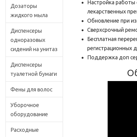
Настройка работы 
Дозаторы
лекарственных преп
жидкого мыла
Обновление при и
Сверхсрочный рем
Диспенсеры
Бесплатная перере
одноразовых
регистрационных д
сидений на унитаз
Поддержка доп сер
Диспенсеры
Об
туалетной бумаги
Фены для волос
Уборочное
оборудование
Расходные