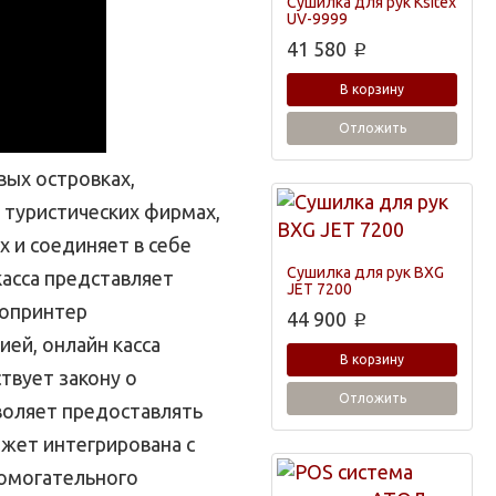
Сушилка для рук Ksitex
UV-9999
41 580
p
В корзину
Отложить
вых островках,
, туристических фирмах,
х и соединяет в себе
Сушилка для рук BXG
касса представляет
JET 7200
мопринтер
44 900
p
ей, онлайн касса
В корзину
твует закону о
Отложить
воляет предоставлять
ожет интегрирована с
помогательного