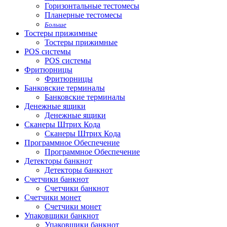
Горизонтальные тестомесы
Планерные тестомесы
Больше
Тостеры прижимные
Тостеры прижимные
POS системы
POS системы
Фритюрницы
Фритюрницы
Банковские терминалы
Банковские терминалы
Денежные ящики
Денежные ящики
Сканеры Штрих Кода
Сканеры Штрих Кода
Программное Обеспечение
Программное Обеспечение
Детекторы банкнот
Детекторы банкнот
Счетчики банкнот
Счетчики банкнот
Счетчики монет
Счетчики монет
Упаковщики банкнот
Упаковщики банкнот