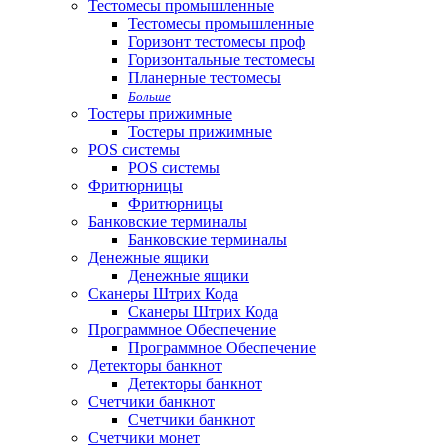
Тестомесы промышленные
Тестомесы промышленные
Горизонт тестомесы проф
Горизонтальные тестомесы
Планерные тестомесы
Больше
Тостеры прижимные
Тостеры прижимные
POS системы
POS системы
Фритюрницы
Фритюрницы
Банковские терминалы
Банковские терминалы
Денежные ящики
Денежные ящики
Сканеры Штрих Кода
Сканеры Штрих Кода
Программное Обеспечение
Программное Обеспечение
Детекторы банкнот
Детекторы банкнот
Счетчики банкнот
Счетчики банкнот
Счетчики монет