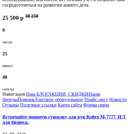
сосредоточиться на развитии вашего дела.
38 250
25 500
p
9
часов
25
минут
48
секунд
Навигация
Наш БЛОГ
АКЦИИ, СКИДКИ
Наши
бренды
Помощь
Торговое оборудование
Прайс-лист
Новости
Отзывы
Полезные ссылки
Карта сайта
Форма связи
Встречайте мощную сушилку для рук Ksitex M-7777 JET
для бизнеса.