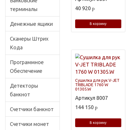
Банковские
40 920
p
терминалы
Денежные ящики
В корзину
Сканеры Штрих
Кода
Программное
Обеспечение
Сушилка для рук V-JET
TRIBLADE 1760 W
Детекторы
01305.W
банкнот
Артикул
8007
144 150
p
Счетчики банкнот
В корзину
Счетчики монет