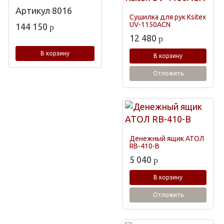
Артикул
8016
Сушилка для рук Ksitex
UV-1150ACN
144 150
p
12 480
p
В корзину
В корзину
Отложить
Денежный ящик АТОЛ
RB-410-B
5 040
p
В корзину
Отложить