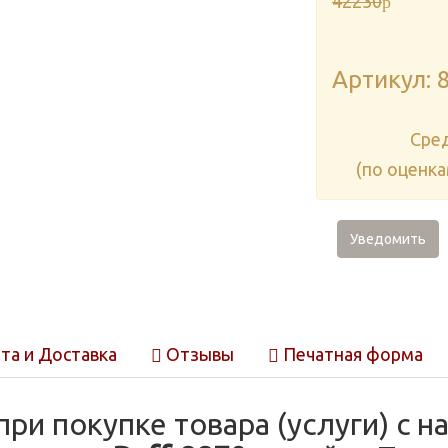
42230
p
Артикул: 
Cре
(по оценк
Уведомить
та и Доставка
Отзывы
Печатная форма
при покупке товара (услуги) с 