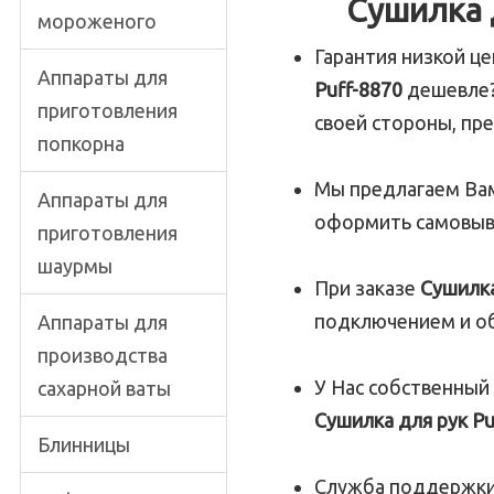
Сушилка 
мороженого
Гарантия низкой ц
Аппараты для
Puff-8870
дешевле
приготовления
своей стороны, п
попкорна
Мы предлагаем Ва
Аппараты для
оформить самовыв
приготовления
шаурмы
При заказе
Сушилка
подключением и о
Аппараты для
производства
У Нас собственный
сахарной ваты
Сушилка для рук Pu
Блинницы
Служба поддержки,