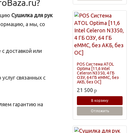
roBaza.ru?
зицию
Сушилка для рук
ормацию, а мы, со
 с доставкой или
POS Система ATOL
Optima [11,6 Intel
Celeron N3350, 4 ГБ
услуг связанных с
ОЗУ, 64 ГБ eMMC, без
АКБ, без ОС]
21 500
p
В корзину
ляем гарантию на
Отложить