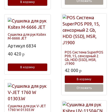
Отложить
В корзину
Сушилка для рук Ksitex
M-6666 JET
Артикул
6834
POS Система SuperPOS
40 420
p
P09, 15, сенсорный 2
Gb, HDD (SSD), MSR,
J1900
В корзину
42 000
p
В корзину
Отложить
Сушилка для рук V-JET
1760 W 01303.W