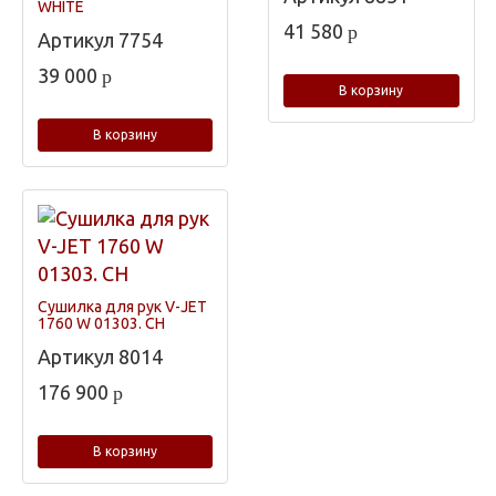
WHITE
41 580
p
Артикул
7754
39 000
p
В корзину
В корзину
Сушилка для рук V-JET
1760 W 01303. CH
Артикул
8014
176 900
p
В корзину