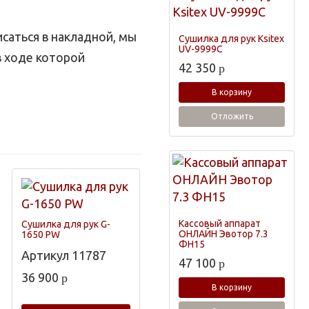
саться в накладной, мы
Сушилка для рук Ksitex
UV-9999С
в ходе которой
42 350
p
В корзину
Отложить
Кассовый аппарат
Сушилка для рук G-
ОНЛАЙН Эвотор 7.3
1650 PW
ФН15
Артикул
11787
47 100
p
36 900
p
В корзину