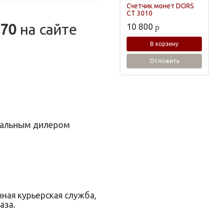
Счетчик монет DORS
CT 3010
870
на сайте
10 800
p
В корзину
Отложить
циальным дилером
нная курьерская служба,
аза.