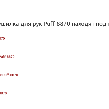
шилка для рук Puff-8870 находят под
870
Puff-8870
к Puff-8870
8870