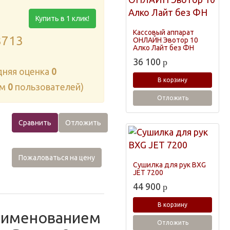
Купить в 1 клик!
Кассовый аппарат
8713
ОНЛАЙН Эвотор 10
Алко Лайт без ФН
36 100
p
дняя оценка
0
В корзину
ам
0
пользователей)
Отложить
Сравнить
Отложить
Пожаловаться на цену
Сушилка для рук BXG
JET 7200
44 900
p
В корзину
наименованием
Отложить