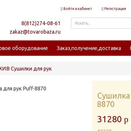
Войти в кабинет
Регистрация
8(812)274-08-61
zakaz@tovarobaza.ru
овое оборудование
Заказ,получение,доставка
ХИВ Сушилки для рук
Сушилка 
8870
31280
p