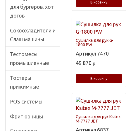
В корзину
для бургеров, хот-
догов
Сокоохладители и
Слаш машины
Сушилка для рук G-
1800 PW
Артикул
7470
Тестомесы
промышленные
49 870
p
Тостеры
В корзину
прижимные
POS системы
Фритюрницы
Сушилка для рук Ksitex
M-7777 JET
Артикул
6837