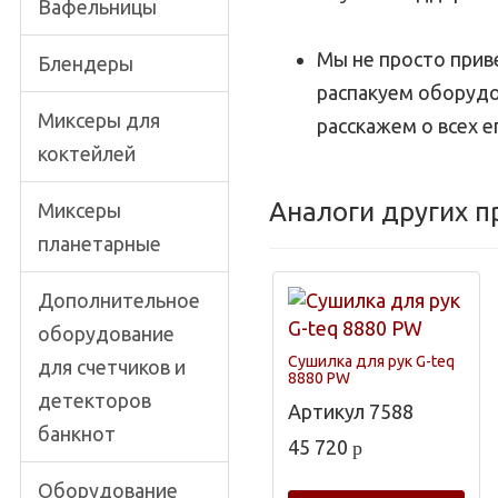
Вафельницы
Мы не просто при
Блендеры
распакуем оборудо
Миксеры для
расскажем о всех е
коктейлей
Аналоги других 
Миксеры
планетарные
Дополнительное
оборудование
Сушилка для рук G-teq
для счетчиков и
8880 PW
детекторов
Артикул
7588
банкнот
45 720
p
Оборудование