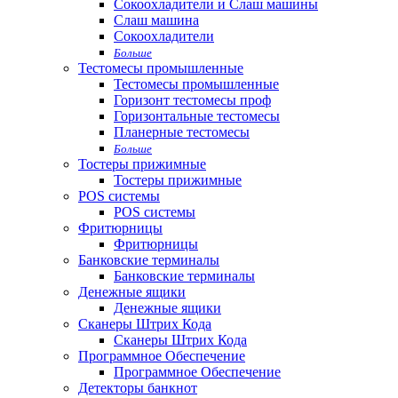
Сокоохладители и Слаш машины
Слаш машина
Сокоохладители
Больше
Тестомесы промышленные
Тестомесы промышленные
Горизонт тестомесы проф
Горизонтальные тестомесы
Планерные тестомесы
Больше
Тостеры прижимные
Тостеры прижимные
POS системы
POS системы
Фритюрницы
Фритюрницы
Банковские терминалы
Банковские терминалы
Денежные ящики
Денежные ящики
Сканеры Штрих Кода
Сканеры Штрих Кода
Программное Обеспечение
Программное Обеспечение
Детекторы банкнот