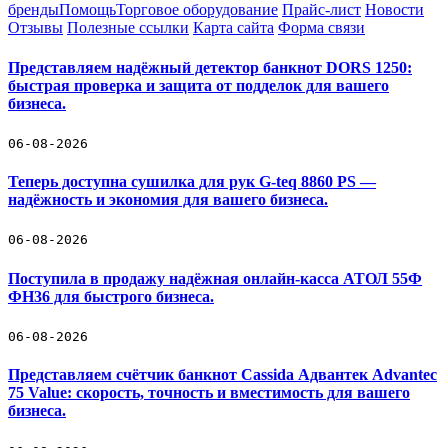
бренды
Помощь
Торговое оборудование
Прайс-лист
Новости
Отзывы
Полезные ссылки
Карта сайта
Форма связи
Представляем надёжный детектор банкнот DORS 1250:
быстрая проверка и защита от подделок для вашего
бизнеса.
06-08-2026
Теперь доступна сушилка для рук G-teq 8860 PS —
надёжность и экономия для вашего бизнеса.
06-08-2026
Поступила в продажу надёжная онлайн-касса АТОЛ 55Ф
ФН36 для быстрого бизнеса.
06-08-2026
Представляем счётчик банкнот Cassida Адвантек Advantec
75 Value: скорость, точность и вместимость для вашего
бизнеса.