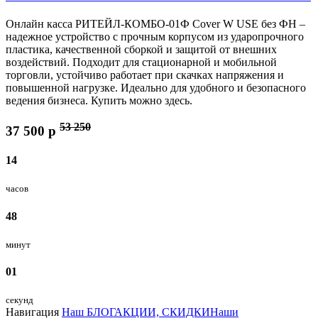
Онлайн касса РИТЕЙЛ-КОМБО-01Ф Cover W USE без ФН –
надежное устройство с прочным корпусом из ударопрочного
пластика, качественной сборкой и защитой от внешних
воздействий. Подходит для стационарной и мобильной
торговли, устойчиво работает при скачках напряжения и
повышенной нагрузке. Идеально для удобного и безопасного
ведения бизнеса. Купить можно здесь.
53 250
37 500
p
14
часов
48
минут
00
секунд
Навигация
Наш БЛОГ
АКЦИИ, СКИДКИ
Наши