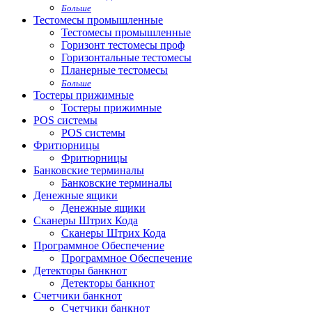
Больше
Тестомесы промышленные
Тестомесы промышленные
Горизонт тестомесы проф
Горизонтальные тестомесы
Планерные тестомесы
Больше
Тостеры прижимные
Тостеры прижимные
POS системы
POS системы
Фритюрницы
Фритюрницы
Банковские терминалы
Банковские терминалы
Денежные ящики
Денежные ящики
Сканеры Штрих Кода
Сканеры Штрих Кода
Программное Обеспечение
Программное Обеспечение
Детекторы банкнот
Детекторы банкнот
Счетчики банкнот
Счетчики банкнот