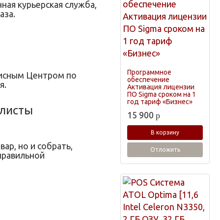
нная курьерская служба,
аза.
Программное
висным Центром по
обеспечение
я.
Активация лицензии
ПО Sigma сроком на 1
год тариф «Бизнес»
листы
15 900
p
В корзину
ар, но и собрать,
Отложить
правильной