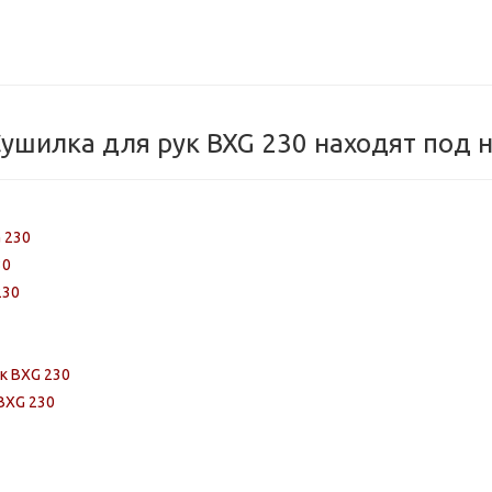
ушилка для рук BXG 230 находят под 
 230
30
230
к BXG 230
BXG 230