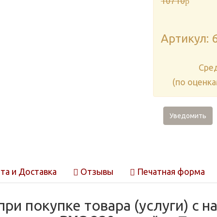
10710
p
Артикул: 
Cре
(по оценк
Уведомить
та и Доставка
Отзывы
Печатная форма
при покупке товара (услуги) с 