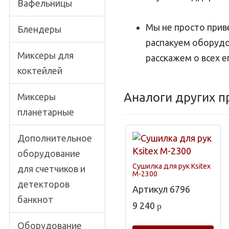
Вафельницы
Мы не просто при
Блендеры
распакуем оборудо
Миксеры для
расскажем о всех е
коктейлей
Аналоги других 
Миксеры
планетарные
Дополнительное
оборудование
Сушилка для рук Ksitex
для счетчиков и
M-2300
детекторов
Артикул
6796
банкнот
9 240
p
Оборудование