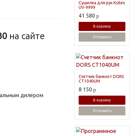
Сушилка для рук Ksitex
UV-9999
41 580
p
В корзину
30
на сайте
Отложить
Счетчик банкнот DORS
CT1040UM
8 150
p
циальным дилером
В корзину
Отложить