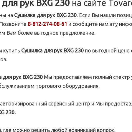
 для рук BXG 230
на сайте Tovar
ены на
Сушилка для рук BXG 230
. Если Вы нашли пози
Позвоните
8-812-274-08-61
и сообщите нам эту инфо
им Вам более выгодное предложение.
м купить
Сушилка для рук BXG 230
по выгодной цене 
оз.
 для рук BXG 230
Мы предоставляем полный спектр у
бслуживанием торгового оборудования.
 авторизированный сервисный центр и Мы предостав
G 230.
 где можно решить любой возникший вопрос.