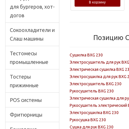
В корзину
для бургеров, хот-
догов
Сокоохладители и
Позицию С
Слаш машины
Тестомесы
Сушилка BXG 230
промышленные
Электросушитель для рук BXG
Электрическая сушилка BXG 2
Тостеры
Электросушилка для рук BXG 
Электросушитель BXG 230
прижимные
Рукосушитель BXG 230
Электрическая сушилка для ру
POS системы
Рукосушитель электрический 
Электросушилка BXG 230
Фритюрницы
Рукосушка BXG 230
Сушка для рук BXG 230