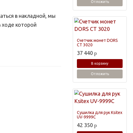
Отложить
аться в накладной, мы
в ходе которой
Счетчик монет DORS
CT 3020
37 440
p
В корзину
Отложить
Сушилка для рук Ksitex
UV-9999С
42 350
p