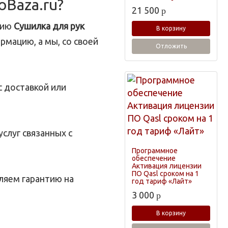
oBaza.ru?
21 500
p
цию
Сушилка для рук
В корзину
рмацию, а мы, со своей
Отложить
с доставкой или
слуг связанных с
Программное
обеспечение
Активация лицензии
ПО Qasl сроком на 1
ляем гарантию на
год тариф «Лайт»
3 000
p
В корзину