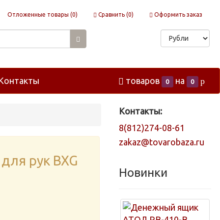
Отложенные товары (
0
)
Сравнить (
0
)
Оформить заказ
Контакты
товаров
на
p
0
0
Контакты:
8(812)274-08-61
zakaz@tovarobaza.ru
для рук BXG
Новинки