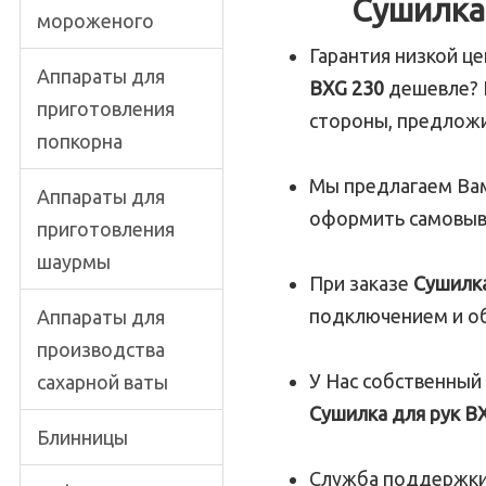
Сушилка
мороженого
Гарантия низкой ц
Аппараты для
BXG 230
дешевле? 
приготовления
стороны, предлож
попкорна
Мы предлагаем Ва
Аппараты для
оформить самовыв
приготовления
шаурмы
При заказе
Сушилка
подключением и о
Аппараты для
производства
У Нас собственный
сахарной ваты
Сушилка для рук BX
Блинницы
Служба поддержки,