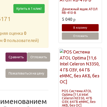
Купить в 1 клик!
Денежный ящик АТОЛ
RB-410-B
6171
5 040
p
В корзину
дняя оценка
0
Отложить
ам
0
пользователей)
Сравнить
Отложить
Пожаловаться на цену
POS Система ATOL
Optima [11,6 Intel
Celeron N3350, 4 ГБ
наименованием
ОЗУ, 64 ГБ eMMC, без
АКБ, без ОС]