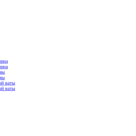
орна
орна
мы
мы
ой ваты
ой ваты