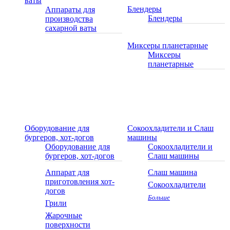
ваты
Блендеры
Аппараты для
Блендеры
производства
сахарной ваты
Миксеры планетарные
Миксеры
планетарные
Оборудование для
Сокоохладители и Слаш
бургеров, хот-догов
машины
Оборудование для
Сокоохладители и
бургеров, хот-догов
Слаш машины
Аппарат для
Слаш машина
приготовления хот-
Сокоохладители
догов
Больше
Грили
Жарочные
поверхности