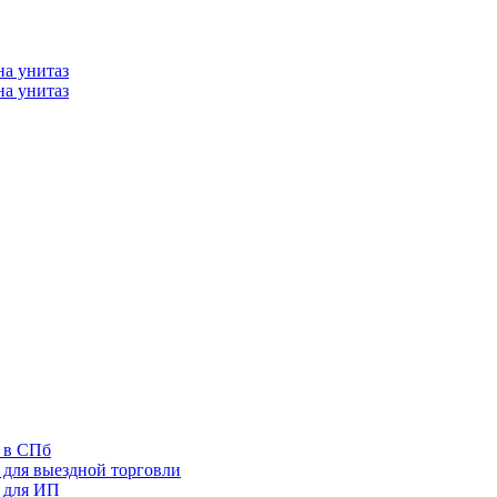
а унитаз
а унитаз
 в СПб
 для выездной торговли
 для ИП