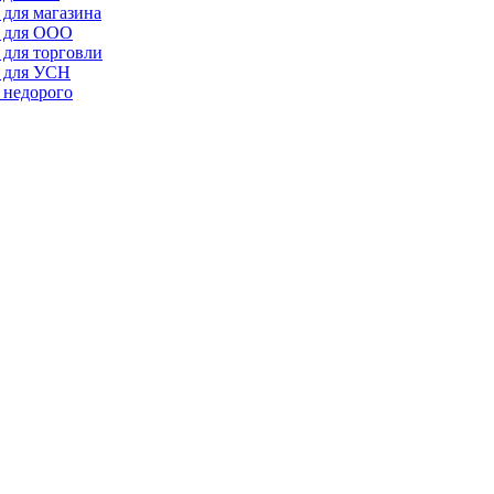
для магазина
а для ООО
для торговли
а для УСН
 недорого