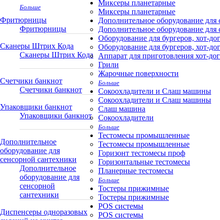
Миксеры планетарные
Больше
Миксеры планетарные
Фритюрницы
Дополнительное оборудование для 
Фритюрницы
Дополнительное оборудование для 
Оборудование для бургеров, хот-до
Сканеры Штрих Кода
Оборудование для бургеров, хот-до
Сканеры Штрих Кода
Аппарат для приготовления хот-до
Грили
Жарочные поверхности
Счетчики банкнот
Больше
Счетчики банкнот
Сокоохладители и Слаш машины
Сокоохладители и Слаш машины
Упаковщики банкнот
Слаш машина
Упаковщики банкнот
Сокоохладители
Больше
Тестомесы промышленные
Дополнительное
Тестомесы промышленные
оборудование для
Горизонт тестомесы проф
сенсорной сантехники
Горизонтальные тестомесы
Дополнительное
Планерные тестомесы
оборудование для
Больше
сенсорной
Тостеры прижимные
сантехники
Тостеры прижимные
POS системы
Диспенсеры одноразовых
POS системы