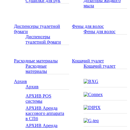
Сушилки для рук
Дозаторы жидкого
мыла
Диспенсеры туалетной
Фены для волос
бумаги
Фены для волос
Диспенсеры
туалетной бумаги
Расходные материалы
Кошачий туалет
Расходные
Кошачий туалет
материалы
Архив
Архив
АРХИВ POS
системы
АРХИВ Аренда
кассового аппарата
в СПб
АРХИВ Аренда