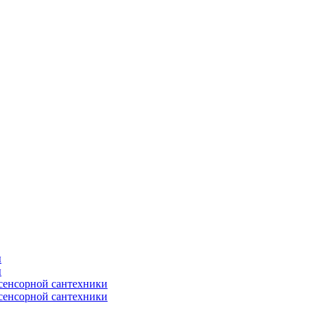
ы
ы
сенсорной сантехники
сенсорной сантехники