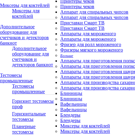
Принтеры чеков
Миксеры для коктейлей
Принтеры чеков
Миксеры для
Аппарат для спиральных чипсов
коктейлей
Аппарат для спиральных чипсов
Приставки Смарт ТВ
Дополнительное
Приставки Смарт ТВ
оборудование для
Аппараты для мороженого
счетчиков и детекторов
Аппараты для мороженого
банкнот
Фризер для ролл мороженого
Дополнительное
Фризеры мягкого мороженого
оборудование для
Больше
счетчиков и
Аппараты для приготовления попк
детекторов банкнот
Аппараты для приготовления попк
Аппараты для приготовления шаур
Тестомесы
Аппараты для приготовления шаур
промышленные
Аппараты для производства сахарн
Тестомесы
Аппараты для производства сахарн
промышленные
Блинницы
Блинницы
Горизонт тестомесы
Вафельницы
проф
Вафельницы
Горизонтальные
Блендеры
тестомесы
Блендеры
Миксеры для коктейлей
Планерные
Миксеры для коктейлей
тестомесы