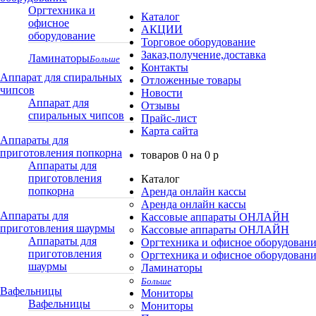
Оргтехника и
Каталог
офисное
АКЦИИ
оборудование
Торговое оборудование
Заказ,получение,доставка
Ламинаторы
Больше
Контакты
Аппарат для спиральных
Отложенные товары
чипсов
Новости
Аппарат для
Отзывы
спиральных чипсов
Прайс-лист
Карта сайта
Аппараты для
приготовления попкорна
товаров
0
на
0
p
Аппараты для
приготовления
Каталог
попкорна
Аренда онлайн кассы
Аренда онлайн кассы
Аппараты для
Кассовые аппараты ОНЛАЙН
приготовления шаурмы
Кассовые аппараты ОНЛАЙН
Аппараты для
Оргтехника и офисное оборудован
приготовления
Оргтехника и офисное оборудован
шаурмы
Ламинаторы
Больше
Вафельницы
Мониторы
Вафельницы
Мониторы