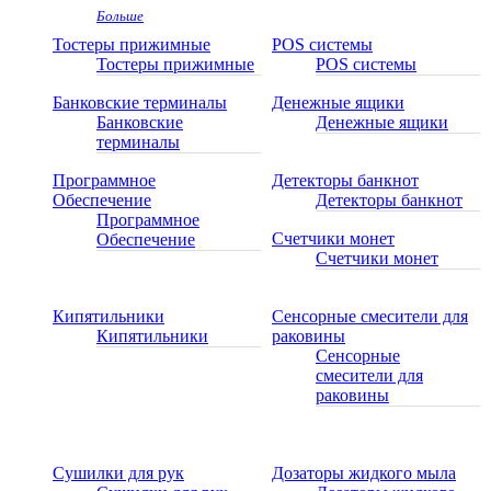
Больше
Тостеры прижимные
POS системы
Тостеры прижимные
POS системы
Банковские терминалы
Денежные ящики
Банковские
Денежные ящики
терминалы
Программное
Детекторы банкнот
Обеспечение
Детекторы банкнот
Программное
Счетчики монет
Обеспечение
Счетчики монет
Кипятильники
Сенсорные смесители для
Кипятильники
раковины
Сенсорные
смесители для
раковины
Сушилки для рук
Дозаторы жидкого мыла