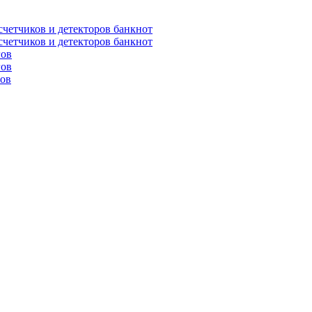
счетчиков и детекторов банкнот
счетчиков и детекторов банкнот
гов
гов
гов