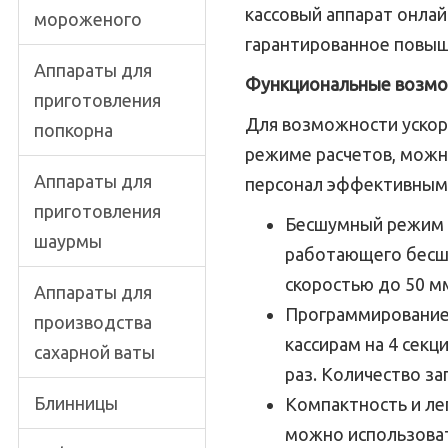
кассовый аппарат онлай
мороженого
гарантированное повыш
Аппараты для
Функциональные возмо
приготовления
Для возможности ускор
попкорна
режиме расчетов, можн
Аппараты для
персонал эффективным
приготовления
Бесшумный режим п
шаурмы
работающего бесш
скоростью до 50 м
Аппараты для
Программирование 
производства
кассирам на 4 секц
сахарной ваты
раз. Количество за
Блинницы
Компактность и лег
можно использоват