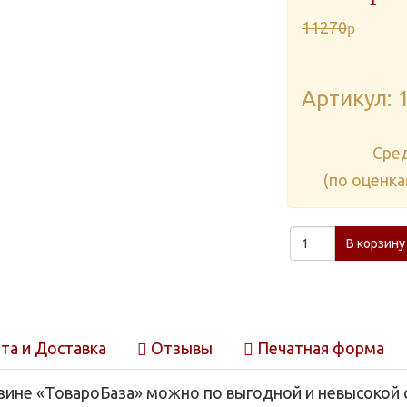
11270
p
Артикул: 
Cре
(по оценк
В корзину
та и Доставка
Отзывы
Печатная форма
зине «ТовароБаза» можно по выгодной и невысокой 