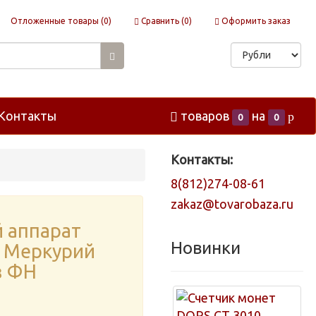
Отложенные товары (
0
)
Сравнить (
0
)
Оформить заказ
Контакты
товаров
на
p
0
0
Контакты:
8(812)274-08-61
zakaz@tovarobaza.ru
 аппарат
Новинки
 Меркурий
з ФН