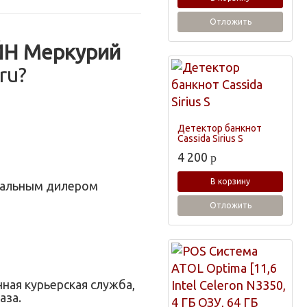
Отложить
ЙН Меркурий
ru?
Детектор банкнот
Cassida Sirius S
4 200
p
В корзину
циальным дилером
Отложить
нная курьерская служба,
аза.