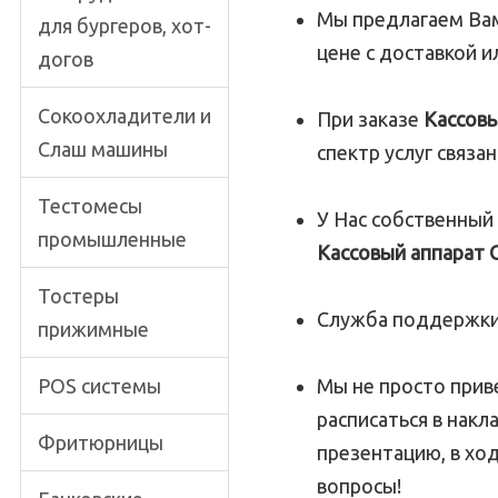
Мы предлагаем Ва
для бургеров, хот-
цене с доставкой 
догов
Сокоохладители и
При заказе
Кассов
Слаш машины
спектр услуг связ
Тестомесы
У Нас собственный
промышленные
Кассовый аппарат
Тостеры
Служба поддержки,
прижимные
POS системы
Мы не просто при
расписаться в нак
Фритюрницы
презентацию, в ход
вопросы!