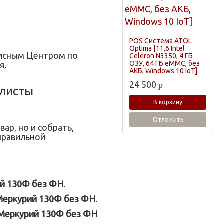
POS Система ATOL
Optima [11,6 Intel
висным Центром по
Celeron N3350, 4 ГБ
ОЗУ, 64 ГБ eMMC, без
я.
АКБ, Windows 10 IoT]
24 500
p
листы
В корзину
Отложить
ар, но и собрать,
правильной
й 130Ф без ФН
.
Меркурий 130Ф без ФН
.
Меркурий 130Ф без ФН