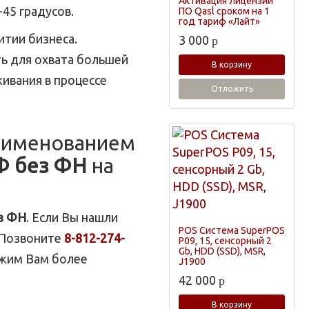
Активация лицензии
45 градусов.
ПО Qasl сроком на 1
год тариф «Лайт»
итии бизнеса.
3 000
p
ь для охвата большей
В корзину
ивания в процессе
Отложить
наименованием
Ф без ФН
на
з ФН
. Если Вы нашли
POS Система SuperPOS
Позвоните
8-812-274-
P09, 15, сенсорный 2
Gb, HDD (SSD), MSR,
ожим Вам более
J1900
42 000
p
В корзину