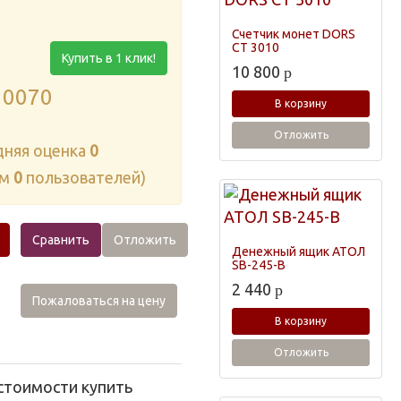
Счетчик монет DORS
CT 3010
Купить в 1 клик!
10 800
p
10070
В корзину
Отложить
дняя оценка
0
ам
0
пользователей)
Сравнить
Отложить
Денежный ящик АТОЛ
SB-245-B
2 440
p
Пожаловаться на цену
В корзину
Отложить
стоимости купить