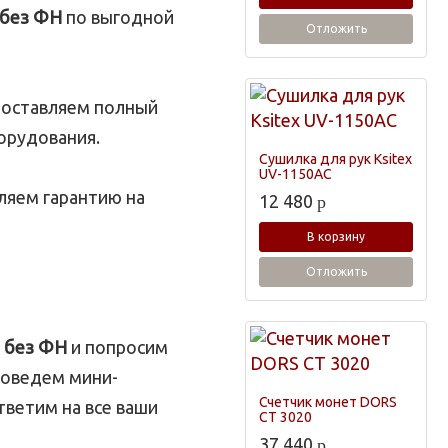
 без ФН
по выгодной
Отложить
оставляем полный
орудования.
Сушилка для рук Ksitex
UV-1150AC
ляем гарантию на
12 480
p
В корзину
Отложить
 без ФН
и попросим
роведем мини-
Счетчик монет DORS
тветим на все ваши
CT 3020
37 440
p