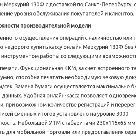
н Меркурий 130Ф с доставкой по Санкт-Петербургу, 
ение уровня обслуживания покупателей и клиентов.
жности производительной модели
енного осуществления операций с наличностью или 
о недорого купить кассу онлайн Меркурий 130Ф без 
 инструментом работы со следующими возможност
ечати. Функциональная ККМ, за счет встроенного т
умно, способна печатать необходимую чековую док
м/сек. Замена бумаги осуществляется максимально б
данных. Удобная онлайн-касса позволяет одновреме
ии, при возможном количестве регистраций и перерег
писей сменных итогов установлено на уровне 3000.
кость. Небольшой УТМ с габаритами 230х116х65 мм п
ь для мобильной торговли или предоставления серв