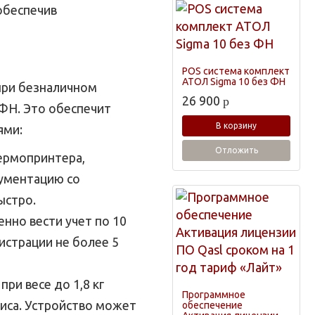
обеспечив
POS система комплект
АТОЛ Sigma 10 без ФН
при безналичном
26 900
p
ФН. Это обеспечит
В корзину
ями:
Отложить
ермопринтера,
ументацию со
ыстро.
нно вести учет по 10
истрации не более 5
ри весе до 1,8 кг
Программное
иса. Устройство может
обеспечение