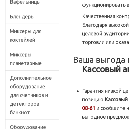
Вафельницы
функционировать в
Качественная контр
Блендеры
Благодаря высокой
Миксеры для
целевой аудитории
коктейлей
торговли или оказа
Миксеры
Ваша выгода 
планетарные
Кассовый 
Дополнительное
оборудование
Гарантия низкой ц
для счетчиков и
позицию
Кассовый
детекторов
08-61
и сообщите н
банкнот
выгодное предлож
Оборудование