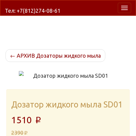
Нави
Тел: +7(812)274-08-61
←
АРХИВ Дозаторы жидкого мыла
Дозатор жидкого мыла SD01
1510
p
2390
p